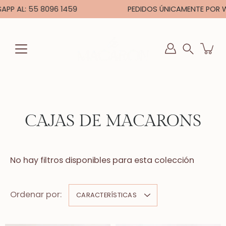
Saltar
AL: 55 8096 1459
PEDIDOS ÚNICAMENTE POR WHAT
a
la
sección
Buscar
de
en
contenido
la
tienda
CAJAS DE MACARONS
No hay filtros disponibles para esta colección
Ordenar por:
CARACTERÍSTICAS