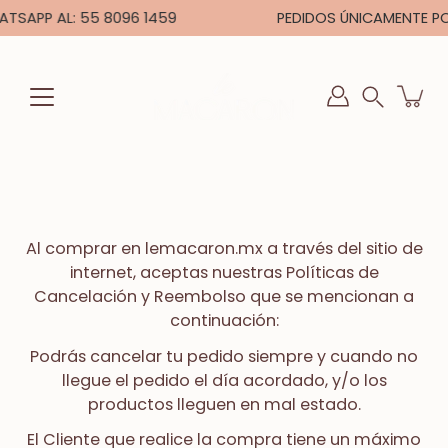
Saltar
SAPP AL: 55 8096 1459
PEDIDOS ÚNICAMENTE POR
a
la
sección
Buscar
de
en
contenido
la
tienda
Al comprar en lemacaron.mx a través del sitio de
internet, aceptas nuestras Políticas de
Cancelación y Reembolso que se mencionan a
continuación:
Podrás cancelar tu pedido siempre y cuando no
llegue el pedido el día acordado, y/o los
productos lleguen en mal estado.
El Cliente que realice la compra tiene un máximo