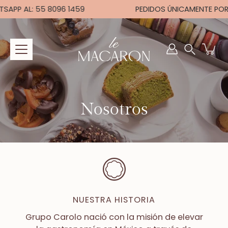
Saltar
APP AL: 55 8096 1459
PEDIDOS ÚNICAMENTE POR 
a
la
sección
Buscar
de
en
contenido
la
tienda
Nosotros
NUESTRA HISTORIA
Grupo Carolo nació con la misión de elevar