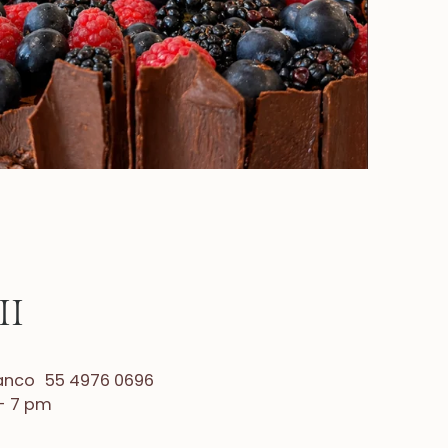
II
olanco 55 4976 0696
 - 7 pm