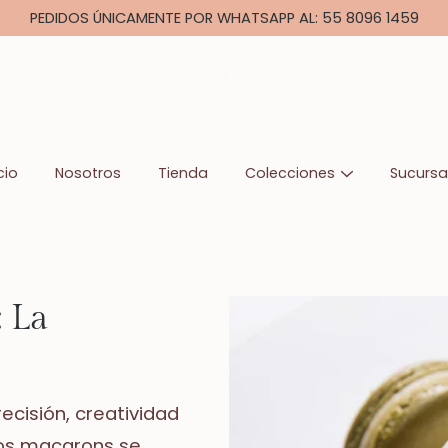
PEDIDOS ÚNICAMENTE POR WHATSAPP AL: 55 8096 1459
cio
Nosotros
Tienda
Colecciones
Sucursa
: La
ecisión, creatividad
los macarons se