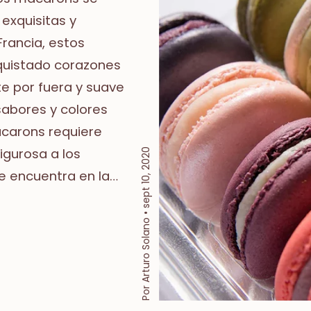
exquisitas y
Francia, estos
quistado corazones
te por fuera y suave
 sabores y colores
acarons requiere
igurosa a los
sept 10, 2020
e encuentra en la
..
Por Arturo Solano