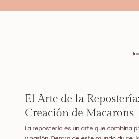
Saltar
a
la
sección
de
contenido
Ini
El Arte de la Repostería
Creación de Macarons
La repostería es un arte que combina pr
y pasión. Dentro de este mundo dulce, 