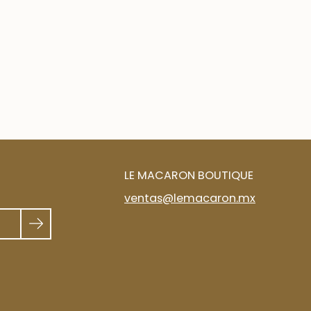
LE MACARON BOUTIQUE
ventas@lemacaron.mx
SUSCRÍBETE A NUESTRO
NEWSLETTER
Recibe 15% de descuento y