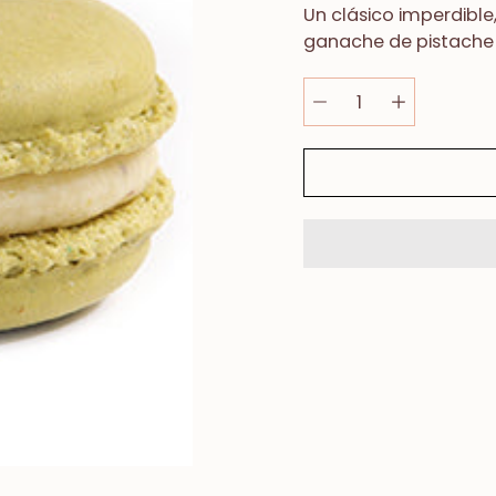
Un clásico imperdible
gan
a
che de pistache