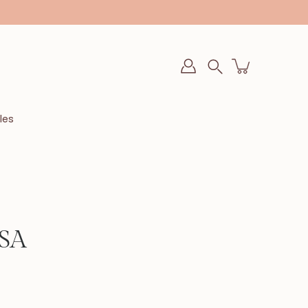
Buscar
en
la
tienda
les
SA