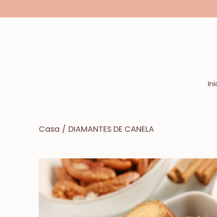
Saltar
a
la
sección
de
contenido
Ini
Casa
/
DIAMANTES DE CANELA
Caja
de
luz
de
imagen