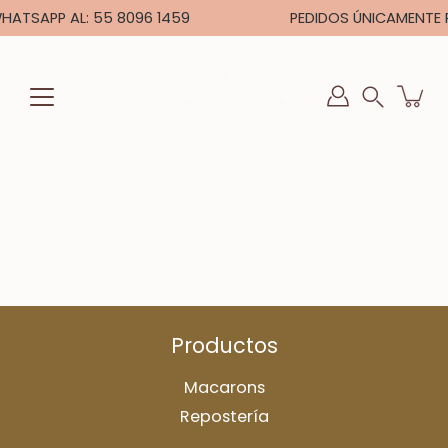
Saltar
ATSAPP AL: 55 8096 1459
PEDIDOS ÚNICAMENTE P
a
la
sección
Buscar
de
en
contenido
la
tienda
Productos
Macarons
Repostería