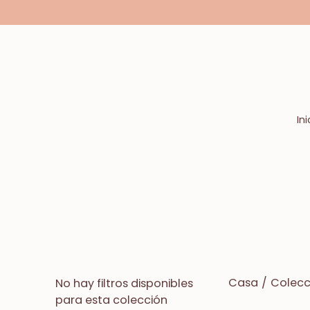
Saltar
a
la
sección
de
contenido
Ini
Casa
/
Colecc
No hay filtros disponibles
para esta colección