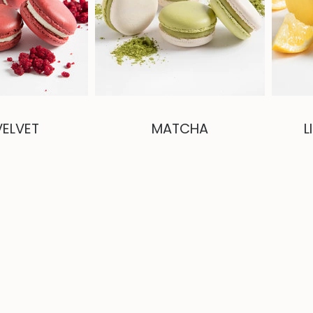
VELVET
MATCHA
L